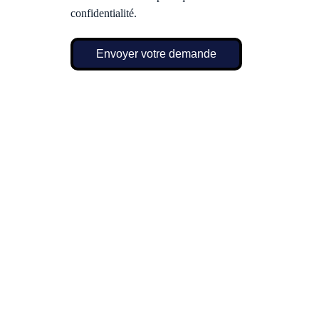
confidentialité.
Envoyer votre demande
04 98 13 24 40
entrenous83@orange.fr
L'entre nous - 
Boulouris