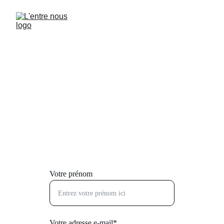
Contactez-nous
Pour toute demande d'information ou de 
réservation, n'hésitez pas à nous contacter 
directement par téléphone ou via le formulaire.
Votre prénom
Votre adresse e-mail*